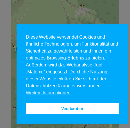
Diese Website verwendet Cookies und
ähnliche Technologien, um Funktionalität und
Sicherheit zu gewährleisten und Ihnen ein
optimales Browsing-Erlebnis zu bieten.
Außerdem wird das Webanalyse-Tool
„Matomo“ eingesetzt. Durch die Nutzung
dieser Website erklären Sie sich mit der
Datenschutzerklärung einverstanden.
Weitere Informationen
Verstanden