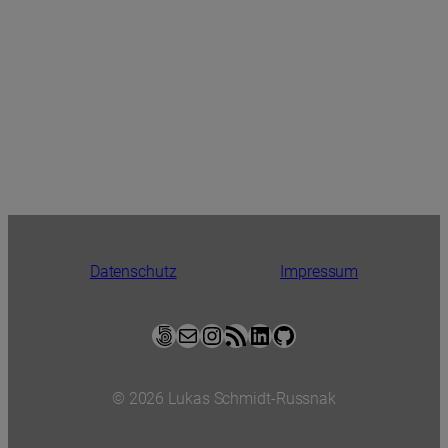
Datenschutz
Impressum
500px
E-Mail
Instagram
RSS-Feed
LinkedIn
GitHub
© 2026 Lukas Schmidt-Russnak