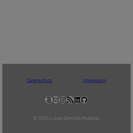
Datenschutz
Impressum
500px
E-Mail
Instagram
RSS-Feed
LinkedIn
GitHub
© 2026 Lukas Schmidt-Russnak