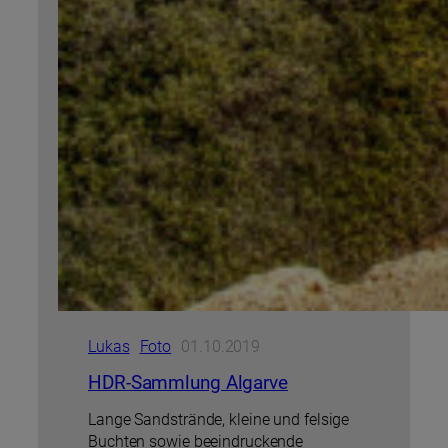
Lukas
Foto
01.10.2019
HDR-Sammlung Algarve
Lange Sandstrände, kleine und felsige
Buchten sowie beeindruckende