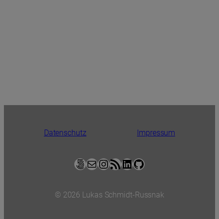
Datenschutz
Impressum
500px
E-Mail
Instagram
RSS-Feed
LinkedIn
GitHub
© 2026 Lukas Schmidt-Russnak