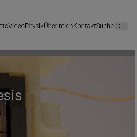
oto
Video
Physik
Über mich
Kontakt
Suche
esis