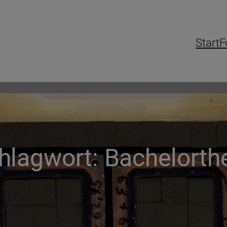
Start
F
hlagwort:
Bachelorth